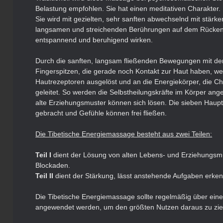
Belastung empfohlen. Sie hat einen meditativen Charakter.
Sie wird mit gezielten, sehr sanften abwechselnd mit stärk
langsamen und streichenden Berührungen auf dem Rücken 
entspannend und beruhigend wirken.
Durch die sanften, langsam fließenden Bewegungen mit de
Fingerspitzen, die gerade noch Kontakt zur Haut haben, we
Hautrezeptoren ausgelöst und an die Energiekörper, die C
geleitet. So werden die
Selbstheilungskräfte im Körper ang
alte Erziehungsmuster können sich lösen. Die sieben Hau
gebracht und Gefühle können frei fließen.
Die Tibetische Energiemassage besteht aus zwei Teilen:
Teil I
dient der Lösung von alten Lebens- und Erziehungsm
Blockaden.
Teil II
dient der Stärkung, lässt anstehende Aufgaben erke
Die Tibetische Energiemassage sollte regelmäßig über ein
angewendet werden, um den größten Nutzen daraus zu zi