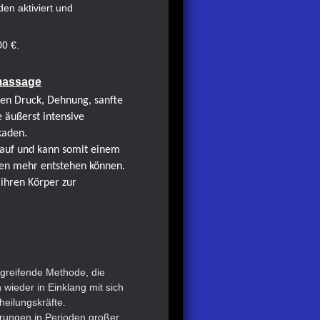
den aktiviert und
00 €.
massage
ten Druck, Dehnung, sanfte
 äußerst intensive
kaden.
 auf und kann somit einem
den mehr entstehen können.
ihren Körper zur
.
fgreifende Methode, die
wieder in Einklang mit sich
theilungskräfte.
örungen in Perioden großer