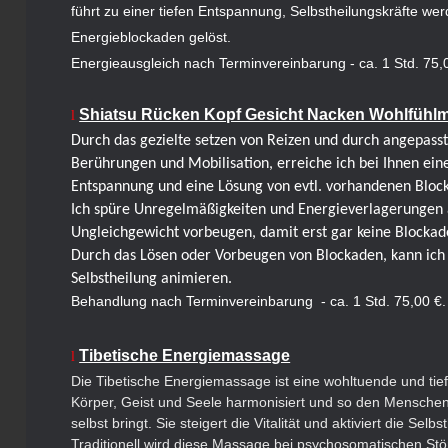
führt zu einer tiefen Entspannung, Selbstheilungskräfte wer
Energieblockaden gelöst.
Energieausgleich nach Terminvereinbarung - ca. 1 Std. 75,
Shiatsu Rücken Kopf Gesicht Nacken Wohlfühl
l
Durch das gezielte setzen von Reizen und durch angepass
Berührungen und Mobilisation, erreiche ich bei Ihnen eine
Entspannung und eine Lösung von evtl. vorhandenen Bloc
Ich spüre Unregelmäßigkeiten und Energieverlagerungen
Ungleichgewicht vorbeugen, damit erst gar keine Blocka
Durch das Lösen oder Vorbeugen von Blockaden, kann ich 
Selbstheilung animieren.
Behandlung nach Terminvereinbarung - ca. 1 Std. 75,00 €
Tibetische Energiemassage
l
Die Tibetische Energiemassage ist eine wohltuende und tie
Körper, Geist und Seele harmonisiert und so den Menschen 
selbst bringt. Sie steigert die Vitalität und aktiviert die Selbs
Traditionell wird diese Massage bei psychosomatischen St