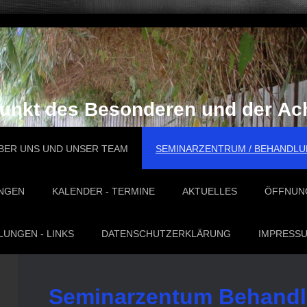
punkt des Besonderen und der Ac
BER UNS UND UNSER TEAM
SEMINARZENTRUM / BEHANDLU
UNGEN
KALENDER - TERMINE
AKTUELLES
ÖFFNUNG
UNGEN - LINKS
DATENSCHUTZERKLÄRUNG
IMPRESS
Seminarzentum Behand