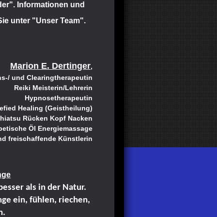
der". Informationen und
Sie unter "Unser Team".
Marion E. Dertinger
,
s-/ und Clearingtherapeutin
Reiki Meisterin/Lehrerin
Hypnosetherapeutin
fied Healing (Geistheilung)
hiatsu Rücken Kopf Nacken
betische Öl Energiemassage
nd freischaffende Künstlerin
nge
esser als in der Natur.
ge ein, fühlen, riechen,
n.