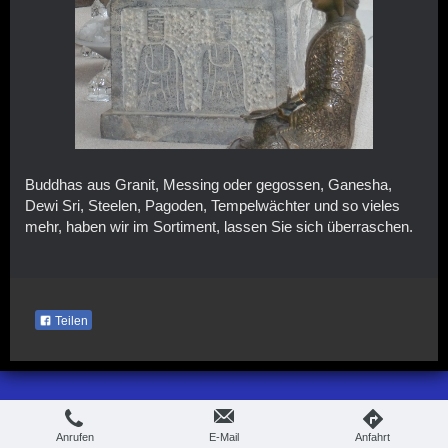
Buddhas aus Granit, Messing oder gegossen, Ganesha,
Dewi Sri, Steelen, Pagoden, Tempelwächter und so vieles
mehr, haben wir im Sortiment, lassen Sie sich überraschen.
Teilen
Druckversion
|
Sitemap
Login
© Treffpunkt
Webansicht
Anrufen
E-Mail
Anfahrt